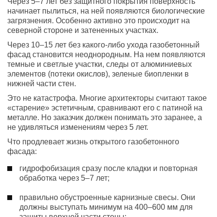
Через 5–7 лет без защитного покрытия поверхность
начинает пылиться, на ней появляются биологические
загрязнения. Особенно активно это происходит на
северной стороне и затененных участках.
Через 10–15 лет без какого-либо ухода газобетонный
фасад становится неоднородным. На нем появляются
темные и светлые участки, следы от алюминиевых
элементов (потеки окислов), зеленые биопленки в
нижней части стен.
Это не катастрофа. Многие архитекторы считают такое
«старение» эстетичным, сравнивают его с патиной на
металле. Но заказчик должен понимать это заранее, а
не удивляться изменениям через 5 лет.
Что продлевает жизнь открытого газобетонного
фасада:
гидрофобизация сразу после кладки и повторная
обработка через 5–7 лет;
правильно обустроенные карнизные свесы. Они
должны выступать минимум на 400–600 мм для
защиты верхней части стены;