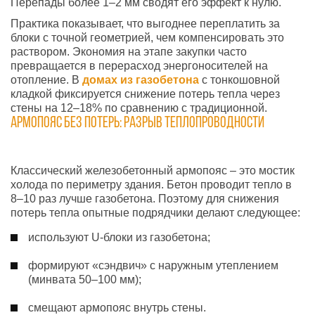
Перепады более 1–2 мм сводят его эффект к нулю.
Практика показывает, что выгоднее переплатить за
блоки с точной геометрией, чем компенсировать это
раствором. Экономия на этапе закупки часто
превращается в перерасход энергоносителей на
отопление. В
д
ома
х
из газобетона
с тонкошовной
кладкой фиксируется снижение потерь тепла через
стены на 12–18% по сравнению с традиционной.
Армопояс без потерь: разрыв теплопроводности
Классический железобетонный армопояс – это мостик
холода по периметру здания. Бетон проводит тепло в
8–10 раз лучше газобетона. Поэтому для снижения
потерь тепла опытные подрядчики делают следующее:
используют U-блоки из газобетона;
формируют «сэндвич» с наружным утеплением
(минвата 50–100 мм);
смещают армопояс внутрь стены.