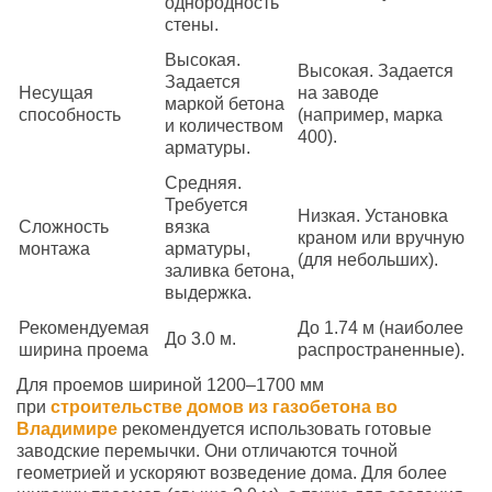
однородность
стены.
Высокая.
Высокая. Задается
Задается
Несущая
на заводе
маркой бетона
способность
(например, марка
и количеством
400).
арматуры.
Средняя.
Требуется
Низкая. Установка
Сложность
вязка
краном или вручную
монтажа
арматуры,
(для небольших).
заливка бетона,
выдержка.
Рекомендуемая
До 1.74 м (наиболее
До 3.0 м.
ширина проема
распространенные).
Для проемов шириной 1200–1700 мм
при
строительстве домов из газобетона во
В
ладимире
рекомендуется использовать готовые
заводские перемычки. Они отличаются точной
геометрией и ускоряют возведение дома. Для более