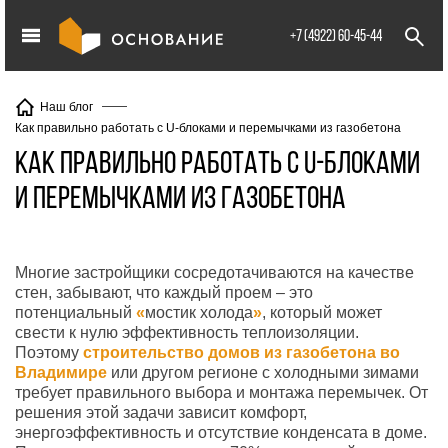
info@XXX.ru
+7 (4922) 60-45-44
Наш блог
Как правильно работать с U-блоками и перемычками из газобетона
Как правильно работать с U-блоками
и перемычками из газобетона
Многие застройщики сосредотачиваются на качестве
стен, забывают, что каждый проем – это
потенциальный
«
мостик холода
»
, который может
свести к нулю эффективность теплоизоляции.
Поэтому
строит
ельство домов из газобетона во
В
ладимире
или другом регионе с холодными зимами
требует правильного выбора и монтажа перемычек. От
решения этой задачи зависит комфорт,
энергоэффективность и отсутствие конденсата в доме.