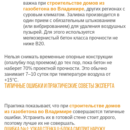
важна при
строительстве домов из
газобетона во В
ладимире
, других регионах с
суровым климатом. Заливка производится в
один прием с обязательным штыкованием
(или вибрированием) для удаления воздушных
пузырей. Для этого используется
мелкозернистый бетон класса прочности не
ниже В20.
Нельзя снимать временные опорные конструкции
(опалубку под проемом) до тех пор, пока бетон не
наберет 70% проектной прочности. Это обычно
занимает 7–10 суток при температуре воздуха от
+15°С.
Типичные ошибки и практические советы эксперта
Практика показывает, что при
строительстве домов
из газобетона во Владимире
совершаются типичные
ошибки. Устранить их в готовой стене стоит дорого,
поэтому лучше их не совершать.
Ошибка №1: Узкая стенка U-блока смотрит наружу