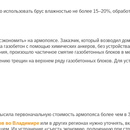
 использовать брус влажностью не более 15–20%, обработа
экономить» на армопоясе. Заказчик, который возводил дом
а газобетон с помощью химических анкеров, без устройств
ния, произошло частичное смятие газобетонных блоков в м
ению трещин на верхнем ряду газобетонных блоков. Для ус
высила первоначальную стоимость армопояса более чем в 3
ов во Владимире
или в других регионах нужно уточнять, 
щем. Их устранение «съест» экономию, полученную при стр