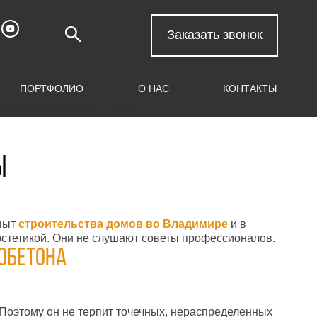
Заказать звонок
ПОРТФОЛИО
О НАС
КОНТАКТЫ
ы
опыт
строительства домов во Владимире
и в
 эстетикой. Они не слушают советы профессионалов.
обетона
. Поэтому он не терпит точечных, нераспределенных