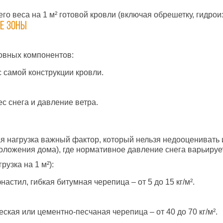
го веса на 1 м² готовой кровли (включая обрешетку, гидрои
ые зоны
новных компонентов:
с самой конструкции кровли.
с снега и давление ветра.
я нагрузка важный фактор, который нельзя недооценивать 
положения дома), где нормативное давление снега варьируется
рузка на 1 м²):
стил, гибкая битумная черепица – от 5 до 15 кг/м².
кая или цементно-песчаная черепица – от 40 до 70 кг/м².