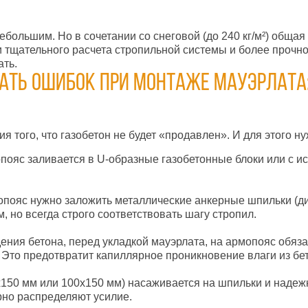
небольшим. Но в сочетании со снеговой (до 240 кг/м²) общая 
 и тщательного расчета стропильной системы и более прочн
ать.
жать ошибок при монтаже мауэрлата
я того, что газобетон не будет «продавлен». И для этого ну
пояс заливается в U-образные газобетонные блоки или с и
мопояс нужно заложить металлические анкерные шпильки (д
 но всегда строго соответствовать шагу стропил.
ения бетона, перед укладкой мауэрлата, на армопояс обяз
Это предотвратит капиллярное проникновение влаги из бето
х150 мм или 100х150 мм) насаживается на шпильки и наде
но распределяют усилие.