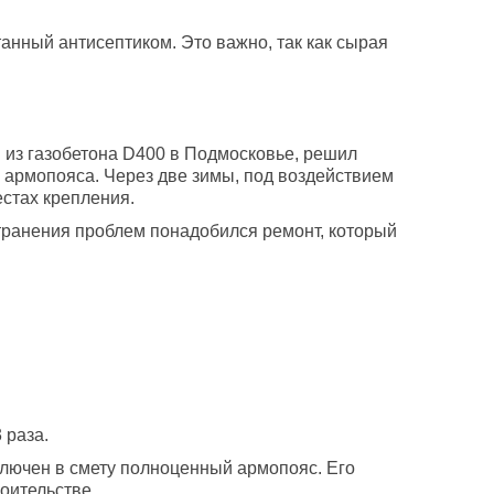
нный антисептиком. Это важно, так как сырая
 из газобетона D400 в Подмосковье, решил
а армопояса. Через две зимы, под воздействием
естах крепления.
транения проблем понадобился ремонт, который
 раза.
включен в смету полноценный армопояс. Его
оительстве.