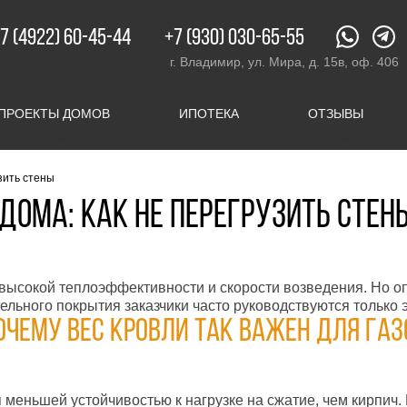
XX.ru
c 08:00 до 20:00
7 (4922) 60-45-44
+7 (930) 030-65-55
г. Владимир, ул. Мира, д. 15в, оф. 406
г. Владимир, ул. Мира, д. 15в, оф. 406
ПРОЕКТЫ ДОМОВ
ИПОТЕКА
ОТЗЫВЫ
зить стены
дома: как не перегрузить стен
высокой теплоэффективности и скорости возведения. Но 
вельного покрытия заказчики часто руководствуются только
чему вес кровли так важен для газ
я меньшей устойчивостью к нагрузке на сжатие, чем кирпич