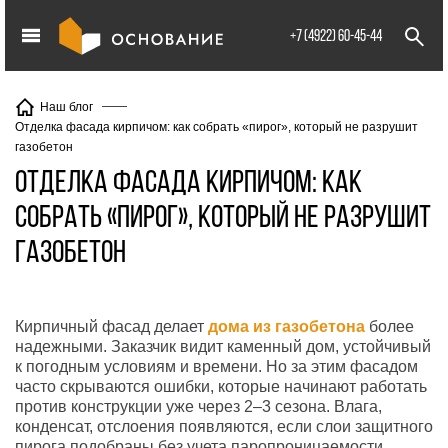
info@XXX.ru
+7 (4922) 60-45-44
Наш блог
Отделка фасада кирпичом: как собрать «пирог», который не разрушит
газобетон
Отделка фасада кирпичом: как
собрать «пирог», который не разрушит
газобетон
Кирпичный фасад делает
дома из газобетона
более
надежными. Заказчик видит каменный дом, устойчивый
к погодным условиям и времени. Но за этим фасадом
часто скрываются ошибки, которые начинают работать
против конструкции уже через 2–3 сезона. Влага,
конденсат, отслоения появляются, если слои защитного
пирога подобраны без учета паропроницаемости.