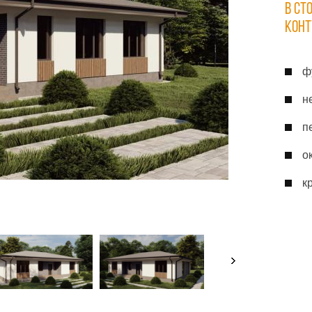
В СТ
КОНТ
ф
н
п
о
к