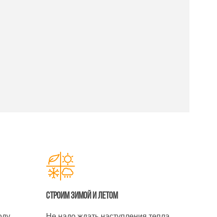
Строим зимой и летом
оду
Не надо ждать наступления тепла.